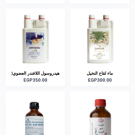
ماء لقاح النخيل
هيدروسول اللافندر العضوي(
EGP300.00
EGP350.00
زهرة الخزامي)