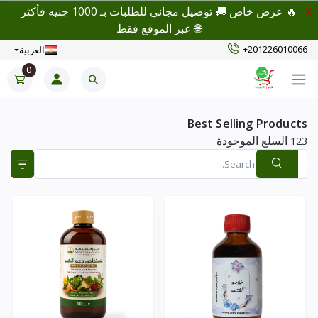
🔥 عرض خاص 🚚 توصيل مجاني للطلبات بـ 1000 جنيه فأكثر
X
🌐 عبر الموقع فقط
+201226010066
العربية
0
Best Selling Products
السلع الموجودة
123