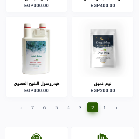
EGP300.00
EGP400.00
نوم عميق
هيدروسول الشيح العضوي
EGP300.00
EGP200.00
›
7
6
5
4
3
2
1
‹