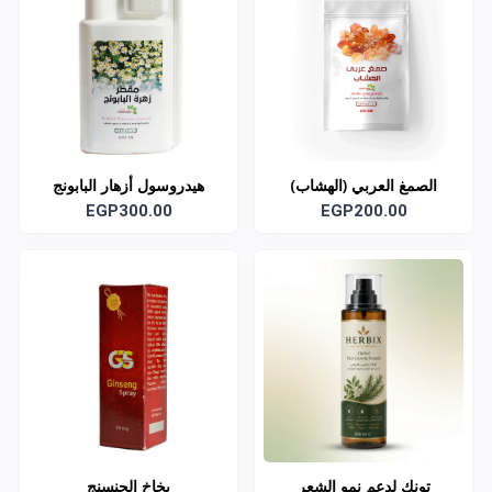
الصمغ العربي (الهشاب)
هيدروسول أزهار البابونج
EGP200.00
العضوي
EGP300.00
تونك لدعم نمو الشعر
بخاخ الجنسنج