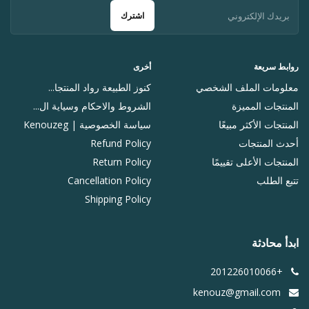
اشترك
روابط سريعة
أخرى
معلومات الملف الشخصي
كنوز الطبيعة رواد المنتجا...
المنتجات المميزة
الشروط والاحكام وسياية ال...
المنتجات الأكثر مبيعًا
سياسة الخصوصية | Kenouzeg
أحدث المنتجات
Refund Policy
المنتجات الأعلى تقييمًا
Return Policy
تتبع الطلب
Cancellation Policy
Shipping Policy
ابدأ محادثة
+201226010066
kenouz@gmail.com