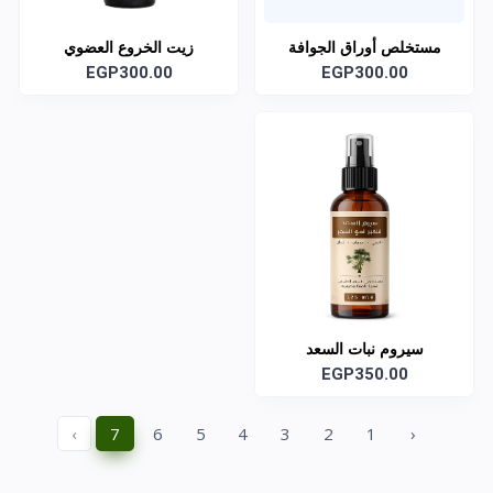
مستخلص أوراق الجوافة
زيت الخروع العضوي
EGP300.00
EGP300.00
سيروم نبات السعد
EGP350.00
›
7
6
5
4
3
2
1
‹