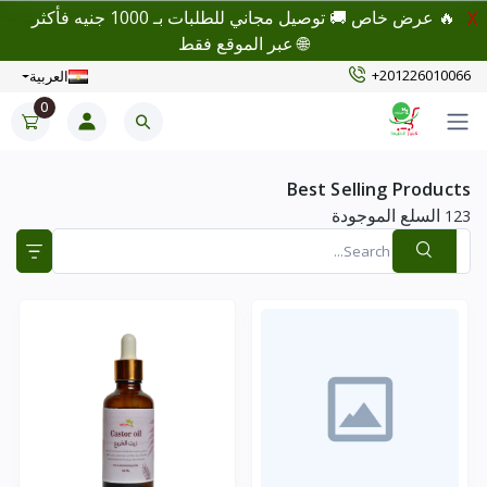
🔥 عرض خاص 🚚 توصيل مجاني للطلبات بـ 1000 جنيه فأكثر
X
🌐 عبر الموقع فقط
+201226010066
العربية
0
Best Selling Products
السلع الموجودة
123