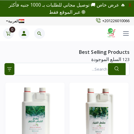
🔥 عرض خاص 🚚 توصيل مجاني للطلبات بـ 1000 جنيه فأكثر
X
🌐 عبر الموقع فقط
+201226010066
العربية
0
Best Selling Products
السلع الموجودة
123