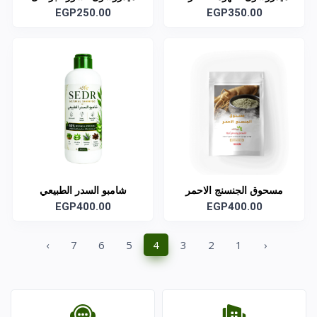
العضوى
EGP350.00
EGP250.00
مسحوق الجنسنج الاحمر
شامبو السدر الطبيعي
EGP400.00
EGP400.00
›
7
6
5
4
3
2
1
‹