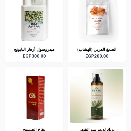
الصمغ العربي (الهشاب)
هيدروسول أزهار البابونج
EGP200.00
العضوي
EGP300.00
تونك لدعم نمو الشعر
بخاخ الجنسنج