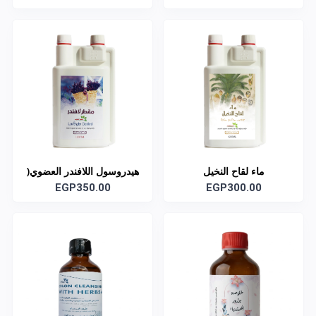
ماء لقاح النخيل
هيدروسول اللافندر العضوي(
EGP300.00
EGP350.00
زهرة الخزامي)