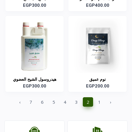
EGP300.00
EGP400.00
نوم عميق
هيدروسول الشيح العضوي
EGP300.00
EGP200.00
›
7
6
5
4
3
2
1
‹