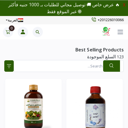
🔥 عرض خاص 🚚 توصيل مجاني للطلبات بـ 1000 جنيه فأكثر
X
🌐 عبر الموقع فقط
+201226010066
العربية
0
Best Selling Products
السلع الموجودة
123