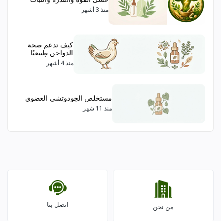
منذ 3 أشهر
كيف تدعم صحة
الدواجن طبيعيًا
(مناعة – أمعاء –
منذ 4 أشهر
تنفسي – إجهاد)
مستخلص الجودوتشى العضوي
منذ 11 شهر
اتصل بنا
من نحن