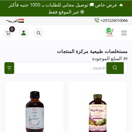
🔥 عرض خاص 🚚 توصيل مجاني للطلبات بـ 1000 جنيه فأكثر
X
🌐 عبر الموقع فقط
+201226010066
العربية
0
مستخلصات طبيعية مركزة المنتجات
السلع الموجودة
49