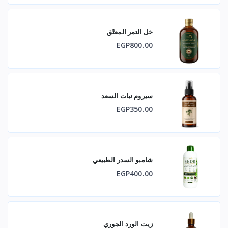
غير معدل وراثيًا
خل التمر المعتّق
EGP800.00
🌿 الخصائص الوظيفية
يساهم في دعم الحيوية والطاقة الطبيعية
يدعم التوازن الفسيولوجي والهرموني الطبيعي
سيروم نبات السعد
EGP350.00
يساعد في دعم الأداء البدني والتحمل
يساهم في تقليل الشعور بالإجهاد والإرهاق اليومي
يدعم النشاط الذهني والمزاج العام
شامبو السدر الطبيعي
يساعد في دعم الكتلة العضلية ضمن نمط حياة صحي
EGP400.00
يوفر دعمًا طبيعيًا مضادًا للأكسدة
المنتج مكمل غذائي عشبي وليس بديلًا عن العلاج الطبي.
زيت الورد الجوري