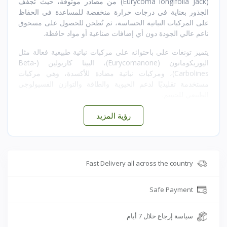
(Eurycoma longifolia Jack) من مصادر موثوقة، حيث تُجفف
الجذور بعناية في درجات حرارة منخفضة للمساعدة في الحفاظ
على المركبات النباتية الحساسة، ثم تُطحن للحصول على مسحوق
ناعم عالي الجودة دون أي إضافات صناعية أو مواد حافظة.
يتميز تونغات علي باحتوائه على مركبات نباتية طبيعية فعالة مثل
اليوريكومانون (Eurycomanone)، البيتا كاربولين (Beta-
Carbolines)، ومركبات نباتية مضادة للأكسدة، وهي مركبات
مستخدمة تقليديًا لدعم الحيوية والطاقة والتوازن الفسيولوجي
الطبيعي للجسم.
رؤية المزيد
📊 التصنيف التنظيمي
مكمل غذائي عشبي طبيعي
Fast Delivery all across the country
غير مصنف كدواء
Safe Payment
🧪 المكونات النباتية الفعالة
سياسة إرجاع خلال 7 أيام
يحتوي طبيعيًا على: