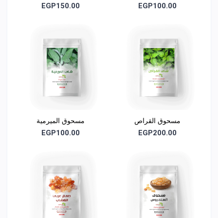
المباشرة
EGP150.00
EGP100.00
تُغلق العبوة جيدًا بعد الاستخدام للحفاظ على الجودة الطبيعية
للمسحوق
🌱 الجودة والنقاء
100% مسحوق جذور تونغات علي طبيعي
خالٍ من المواد الحافظة
مسحوق القراص
مسحوق الميرمية
خالٍ من الإضافات الصناعية
EGP100.00
EGP200.00
خالٍ من الألوان أو النكهات الصناعية
غير معدل وراثيًا
بيان إلزامي
هذا المنتج مكمل غذائي عشبي طبيعي وليس له أي خواص علاجية