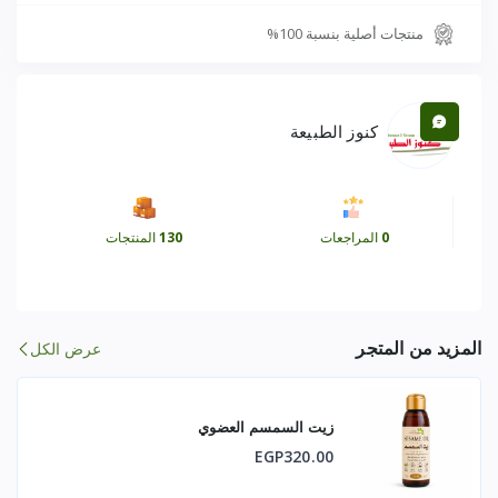
منتجات أصلية بنسبة 100%
Eurycomanone
Beta-Carbolines
مركبات نباتية مضادة للأكسدة
كنوز الطبيعة
مركبات فينولية طبيعية
عناصر نباتية داعمة للحيوية والطاقة
0
المراجعات
130
المنتجات
🌱 طريقة التحضير والتصنيع
جذور تونغات علي طبيعية عالية الجودة
المزيد من المتجر
عرض الكل
تجفيف بطيء بدرجات حرارة منخفضة
طحن ناعم للحفاظ على المكونات النباتية الطبيعية
زيت السمسم العضوي
بدون إضافات صناعية
EGP320.00
بدون مواد حافظة