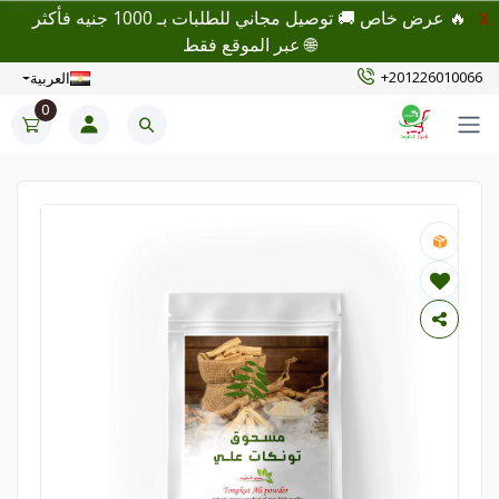
🔥 عرض خاص 🚚 توصيل مجاني للطلبات بـ 1000 جنيه فأكثر
X
🌐 عبر الموقع فقط
+201226010066
العربية
0