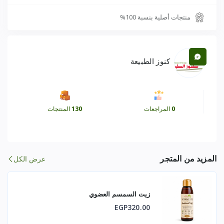
Phenethyl Alcohol
منتجات أصلية بنسبة 100%
مركبات عطرية نباتية طبيعية
مضادات أكسدة نباتية خفيفة
كنوز الطبيعة
🌱 طريقة الاستخلاص والتصنيع
0
المراجعات
بتلات ورد جوري طبيعية عالية الجودة
130
المنتجات
تقطير بالبخار التقليدي
بدون كحول
المزيد من المتجر
عرض الكل
بدون مواد حافظة
بدون نكهات أو عطور صناعية
زيت السمسم العضوي
غير معدل وراثيًا
EGP320.00