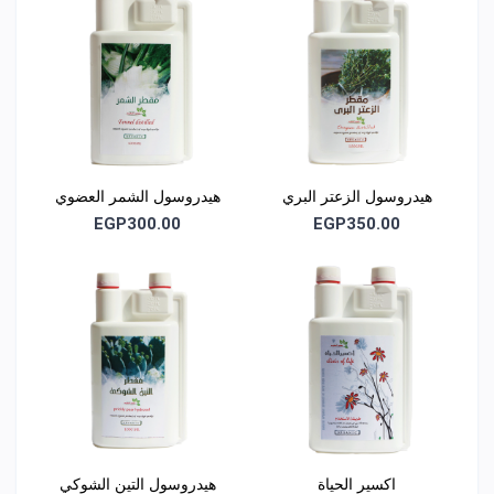
⚠️ التحذيرات والاحتياطات
للاستخدام الخارجي والغذائي وفق الاستخدام المعتاد
يُفضل اختبار الحساسية للبشرة الحساسة
يحفظ بعيدًا عن أشعة الشمس المباشرة
يحفظ بعيدًا عن متناول الأطفال
هيدروسول الزعتر البري
هيدروسول الشمر العضوي
EGP300.00
EGP350.00
📦 شروط التخزين
يحفظ في مكان بارد وجاف
يفضل التبريد بعد الفتح للحفاظ على الجودة العطرية
تُغلق العبوة جيدًا بعد الاستخدام
🌱 الجودة والنقاء
اكسير الحياة
هيدروسول التين الشوكي