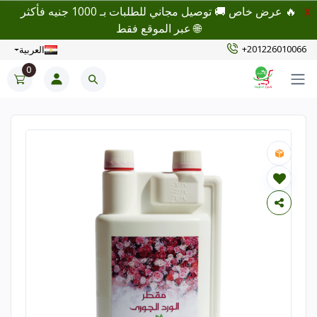
🔥 عرض خاص 🚚 توصيل مجاني للطلبات بـ 1000 جنيه فأكثر
X
🌐 عبر الموقع فقط
+201226010066
العربية
0