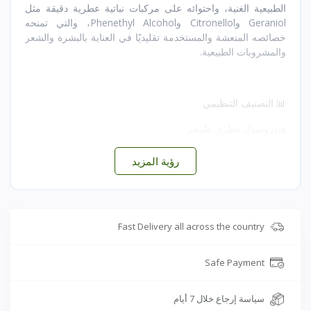
الطبيعية الغنية، واحتوائه على مركبات نباتية عطرية دقيقة مثل
Geraniol وCitronellol وPhenethyl Alcohol، والتي تمنحه
خصائصه المنعشة والمستخدمة تقليديًا في العناية بالبشرة والشعر
والمشروبات الطبيعية.
📊 التصنيف التنظيمي
هيدروسول عطري طبيعي
منتج طبيعي متعدد الاستخدامات
رؤية المزيد
غير مصنف كدواء
Fast Delivery all across the country
🧪 المكونات الطبيعية الفعالة
يحتوي طبيعيًا على:
Safe Payment
Geraniol
سياسة إرجاع خلال 7 أيام
Citronellol