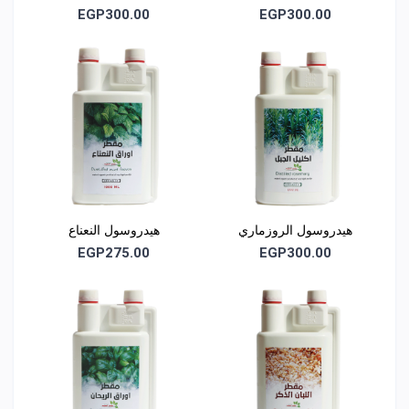
EGP300.00
EGP300.00
100% ماء ورد جوري طبيعي مقطر بالبخار
خالٍ من الكحول
خالٍ من المواد الحافظة
خالٍ من العطور الصناعية
غير معدل وراثيًا
بيان إلزامي
هيدروسول الروزماري
هيدروسول النعناع
هذا المنتج طبيعي متعدد الاستخدامات وليس له أي خواص علاجية
EGP275.00
EGP300.00
أو دوائية مباشرة، ولا يُستخدم كبديل عن العلاج الطبي.