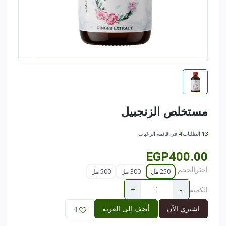
مستخلص الزنجبيل
13
الطلبات
4
في قائمة الرغبات
EGP400.00
اخترالحجم
250 مل
300 مل
500 مل
+
-
الكمية
اشتري الآن
أضف إلى العربة
4