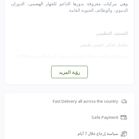
وهي مركبات معروفة بدورها الداعم للجهاز الهضمي، الدوران
الدموي، والوظائف الحيوية العامة.
التصنيف التنظيمي
مكمل غذائي عشبي طبيعي
يتم الإنتاج والتعبئة طبقًا لاشتراطات هيئة الدواء المصرية (EDA)
غير مصنف كدواء
رؤية المزيد
🧪 المكونات النشطة (تقديريًا لكل 1 جم مستخلص)
Fast Delivery all across the country
الجنجرولات الكلية (Total Gingerols): 10–25 مجم
الشوجولات (Shogaols): 2–8 مجم
Safe Payment
زيوت طيّارة طبيعية: 5–15 مجم
سياسة إرجاع خلال 7 أيام
بوليفينولات نباتية: 10–30 مجم