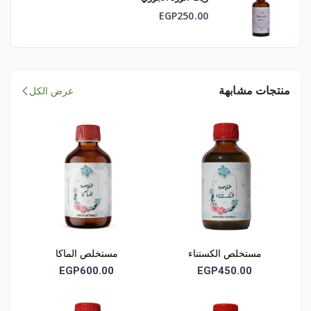
لا يُستخدم أثناء الحمل إلا بعد استشارة مختص
EGP250.00
لا تتجاوز الجرعة الموصى بها
يُحفظ بعيدًا عن متناول الأطفال
منتجات مشابهة
عرض الكل
📦 التخزين
يُحفظ في مكان بارد وجاف بعيدًا عن الضوء المباشر
يُرج جيدًا قبل الاستخدام
بيان إلزامي
هذا المنتج مكمل غذائي وليس له أي خواص علاجية ،
مستخلص الكستناء
مستخلص الماكا
EGP450.00
ولا يُستخدم كبديل عن العلاج الطبي.
EGP600.00