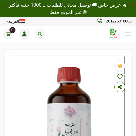
🔥 عرض خاص 🚚 توصيل مجاني للطلبات بـ 1000 جنيه فأكثر
X
🌐 عبر الموقع فقط
+201226010066
العربية
0