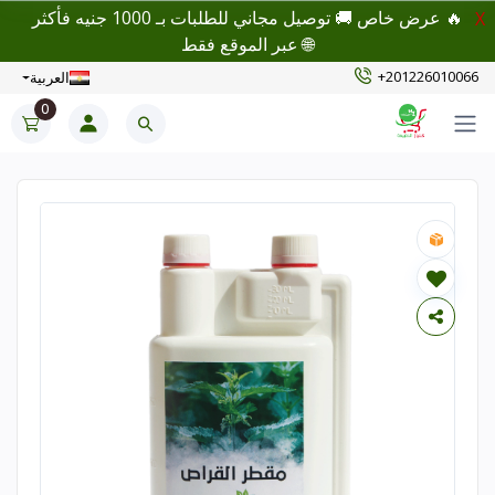
🔥 عرض خاص 🚚 توصيل مجاني للطلبات بـ 1000 جنيه فأكثر
X
🌐 عبر الموقع فقط
+201226010066
العربية
0