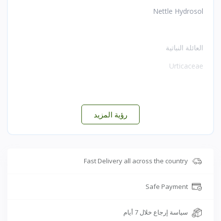
Nettle Hydrosol
العائلة النباتية
Urticaceae
طريقة الاستخلاص
رؤية المزيد
يُستخلص بالتقطير البخاري لأوراق القراص الطازجة المزروعة
بمعرفتنا زراعة عضوية باستخدام مياه الينابيع النقية
دون أي إضافات صناعية أو مواد حافظة للحفاظ على المركبات
النشطة القابلة للذوبان في الماء مثل الأحماض العضوية
Fast Delivery all across the country
والفلافونويدات والسيليكا الطبيعية
Safe Payment
التركيب الكيميائي النشط
سياسة إرجاع خلال 7 أيام