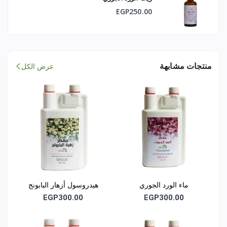
EGP250.00
ناتج تقطير طبيعي 100% بدون أية إضافات
يُعبأ في عبوة داكنة غذائية لحماية المكونات الحساسة
منتجات مشابهة
عرض الكل
معلومة علمية
تشير الدراسات إلى أن القراص يحتوي على نسبة عالية من
السيليكا والمعادن الدقيقة التي تساعد على تحفيز نمو الشعر
وتقوية الأظافر ودعم صحة الجلد مما يجعله من أكثر النباتات
فاعلية في العناية المتكاملة بالجمال الطبيعي
جميع هيدروسولات كنوز الطبيعة ناتجة من التقطير البخاري دون أية
إضافات صناعية
ماء الورد الجوري
هيدروسول أزهار البابونج
العضوي
EGP300.00
EGP300.00