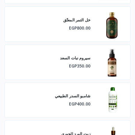
للبشرة
خل التمر المعتّق
يساعد على تنقية البشرة من الشوائب
EGP800.00
يدعم التوازن الدهني للبشرة ويقلل الإفرازات الزائدة
يُستخدم كتونر طبيعي للبشرة الدهنية أو المختلطة
سيروم نبات السعد
EGP350.00
طريقة الاستخدام
يُستخدم مباشرة كرذاذ على فروة الرأس أو البشرة
يمكن إضافته إلى أقنعة الشعر والبشرة الطبيعية
شامبو السدر الطبيعي
EGP400.00
ملاحظات الجودة
مزروع بمعرفتنا زراعة عضوية
زيت الورد الجوري
خالٍ من الكحول والمواد الحافظة