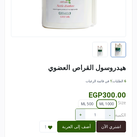
هيدروسول القراص العضوي
6
الطلبات
1
في قائمة الرغبات
EGP300.00
Size
500 ML
1000 ML
+
-
الكمية
اشتري الآن
أضف إلى العربة
1