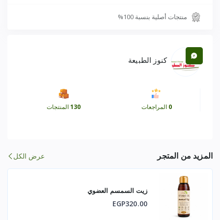
Silica يقوّي بصيلات الشعر ويمنع التساقط
منتجات أصلية بنسبة 100%
Formic acid ينشط الدورة الدموية ويحفز نمو الشعر
Chlorophyll ينقي البشرة ويعيد إليها التوازن
Flavonoids مضادات أكسدة قوية تحافظ على صحة الخلايا
كنوز الطبيعة
الفوائد العلمية
0
المراجعات
130
المنتجات
للشعر
يقوّي الجذور ويقلل من التساقط
المزيد من المتجر
عرض الكل
يساعد على تنشيط الدورة الدموية في فروة الرأس
يعيد اللمعان والحيوية للشعر الباهت
زيت السمسم العضوي
EGP320.00
ينظف فروة الرأس بلطف دون أن يسبب جفافًا