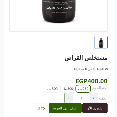
مستخلص القراص
29
الطلبات
3
في قائمة الرغبات
EGP400.00
اخترالحجم
250 مل
300 مل
500 مل
+
-
الكمية
اشتري الآن
أضف إلى العربة
3