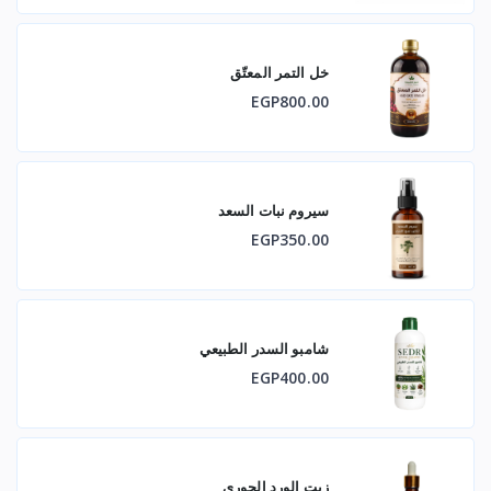
يساعد على تقليل الاستجابات الالتهابية الخفيفة
يدعم توازن الجهاز المناعي
خل التمر المعتّق
EGP800.00
يوفر دعمًا مضادًا للأكسدة
يدعم صحة الشعر وفروة الرأس
هذا المنتج مكمل غذائي، وليس مخصصًا لتشخيص أي مرض أو
سيروم نبات السعد
علاجه أو الوقاية منه.
EGP350.00
💧 طريقة الاستخدام المقترحة:
10-20 قطرة مخففة في نصف كوب من الماء.
شامبو السدر الطبيعي
مرة إلى مرتين يوميًا.
EGP400.00
يفضل تناوله بعد الوجبات.
زيت الورد الجوري