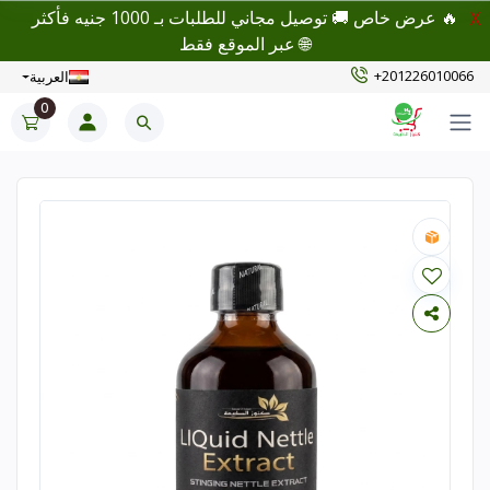
🔥 عرض خاص 🚚 توصيل مجاني للطلبات بـ 1000 جنيه فأكثر
X
🌐 عبر الموقع فقط
+201226010066
العربية
0