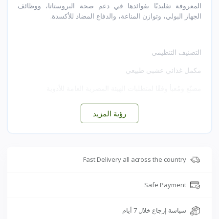
المعروفة تقليديًا بفوائدها في دعم صحة البروستاتا، ووظائف
الجهاز البولي، وتوازن المناعة، والدفاع المضاد للأكسدة.
التصنيف التنظيمي
مكمل غذائي عشبي طبيعي
مصنّع ومُعبأ وفقًا لمتطلبات الهيئة المصرية العامة للأدوية
غير مصنف كمنتج طبي
رؤية المزيد
🧪 المكونات الفعالة (تقريبًا لكل 1 غرام من المستخلص)
Fast Delivery all across the country
الفلافونويدات الكلية: 10-25 ملغ
الأحماض الفينولية: 15-40 ملغ
Safe Payment
الفيتوستيرولات (بما في ذلك بيتا سيتوستيرول): 5-15 ملغ
سياسة إرجاع خلال 7 أيام
اللجنانات النباتية: كميات داعمة