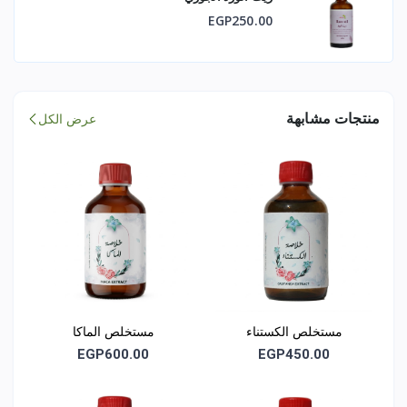
لا تتجاوز الجرعة الموصى بها
EGP250.00
يحفظ بعيدًا عن متناول الأطفال
📦 شروط التخزين
منتجات مشابهة
عرض الكل
يحفظ في مكان بارد وجاف بعيدًا عن أشعة الشمس المباشرة
رج العبوة جيدًا قبل الاستخدام
بيان إلزامي
هذا المنتج مكمل غذائي ولا يدّعي أي فوائد علاجية أو وقائية
لا يُقصد به أن يحل محل العلاج الطبي
مستخلص الكستناء
مستخلص الماكا
EGP600.00
EGP450.00
مطابقة الجودة