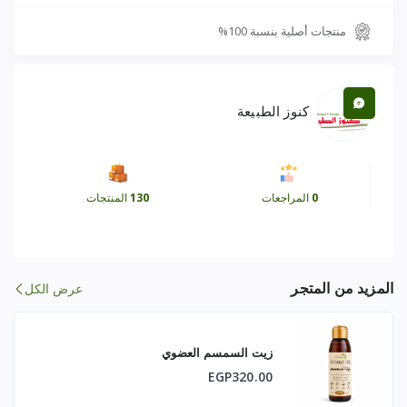
🌱 عملية التصنيع
منتجات أصلية بنسبة 100%
سيقان غودوتشي مزروعة عضويًا
مستخلص كحولي مائي بدون غلي
كنوز الطبيعة
خالٍ من الإضافات والمواد الحافظة الاصطناعية
غير معدل وراثيًا
0
المراجعات
130
المنتجات
🌿 الخصائص الوظيفية
يدعم وظائف الجهاز المناعي الطبيعية
المزيد من المتجر
عرض الكل
يساهم في تقليل الإجهاد التأكسدي
يدعم صحة الكبد
زيت السمسم العضوي
يدعم التوازن الفسيولوجي العام والاستجابة التكيفية
EGP320.00
يوفر دعمًا مضادًا للأكسدة ومضادًا للالتهابات