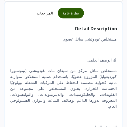
نظرة عامة
المراجعات
Detail Description
مستخلص غودوتشي سائل عضوي
🔬 الوصف العلمي
مستخلص سائل مركز من سيقان نبات غودوتشي (تينوسبورا
كورديفوليا) المزروع عضويًا، باستخدام عملية استخلاص متوازنة
مائية كحولية مصممة للحفاظ على المركبات النشطة بيولوجيًا
الحساسة للحرارة. يحتوي المستخلص على مجموعة من
القلويدات، والجليكوسيدات، والديتربينويدات، والبوليفينولات،
المعروفة بدورها الداعم لوظائف المناعة والتوازن الفسيولوجي
العام.