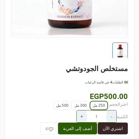
مستخلص الجودوتشي
88
الطلبات
4
في قائمة الرغبات
EGP500.00
اخترالحجم
250 مل
300 مل
500 مل
+
-
الكمية
اشتري الآن
أضف إلى العربة
4