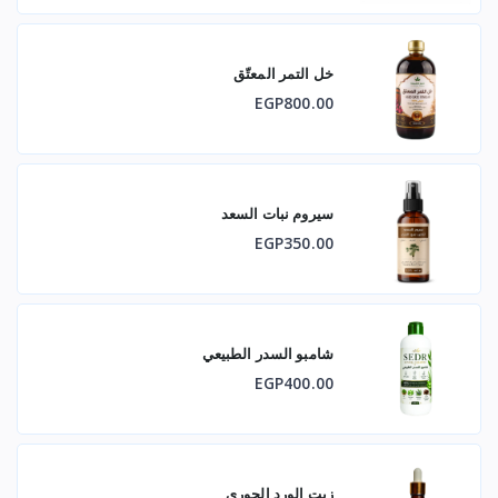
هذا المنتج مكمل غذائي عشبي، ولا يُقصد به أن يكون بديلاً عن
العلاج الطبي.
خل التمر المعتّق
EGP800.00
💧 طريقة الاستخدام المقترحة
10-20 قطرة، مخففة بالماء
سيروم نبات السعد
مرة أو مرتين يوميًا
EGP350.00
يفضل تناولها قبل الوجبات بـ 20-30 دقيقة
⚠️ تحذيرات واحتياطات
شامبو السدر الطبيعي
EGP400.00
لا يُنصح باستخدامه أثناء الحمل أو الرضاعة إلا بعد استشارة الطبيب
يُستخدم بحذر لدى الأشخاص المصابين بأمراض المناعة الذاتية
استشر طبيبك إذا كنت تتناول مثبطات المناعة أو أدوية مزمنة
زيت الورد الجوري