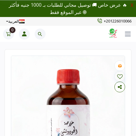
🔥 عرض خاص 🚚 توصيل مجاني للطلبات بـ 1000 جنيه فأكثر
X
🌐 عبر الموقع فقط
+201226010066
العربية
0